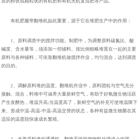
质的粉状或颗粒状的有机肥和有机无机复混肥等产品。
有机肥履带翻堆机如此重要，源于它在堆肥生产中的作用：
1、原料调质中的搅拌功能。制肥中，为调整原料碳氮比、酸
碱度、含水量等，须添加一些辅料。按比例粗略堆置在一起的主要
原料与各种辅料，可依靠翻堆机做搅拌作业，均匀混合，达到调质
的目的。
2、调解原料堆的温度。翻堆机作业中，原料团粒与空气充分
接触、混合，料堆中可涵养大量新鲜空气，有助于好氧微生物活跃
产生发酵热，堆温升高;当温度高了，新鲜空气的补充可使堆温降下
来。形成中温-高温-中温-高温交替的状态，各种有益微生物菌在其
适应的温度段快速成长繁殖。
3、改善原料堆的通透性。翻堆系统能把物料处理成小的团