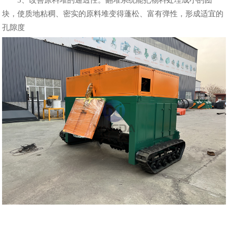
块，使质地粘稠、密实的原料堆变得蓬松、富有弹性，形成适宜的
孔隙度