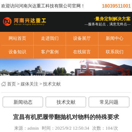
欢迎访问河南兴达重工科技有限公司官网！
18039511001
·量身定制解决方案
—服务有起点，满意无终点—
网站首页
走进我们
设备展厅
新闻中心
设备知识
客户案例
在线留言
联系我们
首页
>
媒体关注
>
技术文献
新闻动态
技术文献
常见问题
宜昌有机肥履带翻抛机对物料的特殊要求
来源：admin
时间：2025/9/2 12:50:34
次数：
104/次