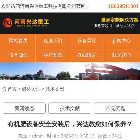
欢迎访问河南兴达重工科技有限公司官网！
18039511001
·量身定制解决方案
—服务有起点，满意无终点—
网站首页
走进我们
设备展厅
新闻中心
设备知识
客户案例
在线留言
联系我们
首页
>
媒体关注
>
技术文献
新闻动态
技术文献
常见问题
有机肥设备安全安装后，兴达教您如何保养？
来源：admin
时间：2026/5/1 9:55:13
次数：
38/次