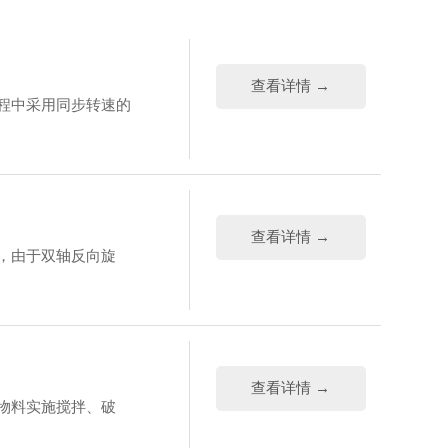
查看详情 →
程中采用同步转速的
查看详情 →
，由于双轴反向旋
查看详情 →
物料实施搅拌、破