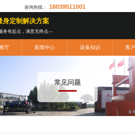
18039511001
咨询热线：
·量身定制解决方案
服务有起点，满意无终点—
展厅
新闻中心
设备知识
客
常见问题