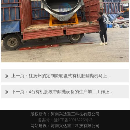
上一页：
往扬州的定制款轮盘式有机肥翻抛机马上离厂发货
下一页：
4台有机肥履带翻抛设备的生产加工工作正在进行中
版权所有：河南兴达重工科技有限公司
备案号：豫ICP备20018226号-2
网站建设：河南兴达重工科技有限公司