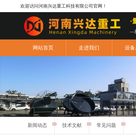
欢迎访问河南兴达重工科技有限公司官网！
—
网站首页
走进我们
设备
新闻动态
技术文献
常见问题