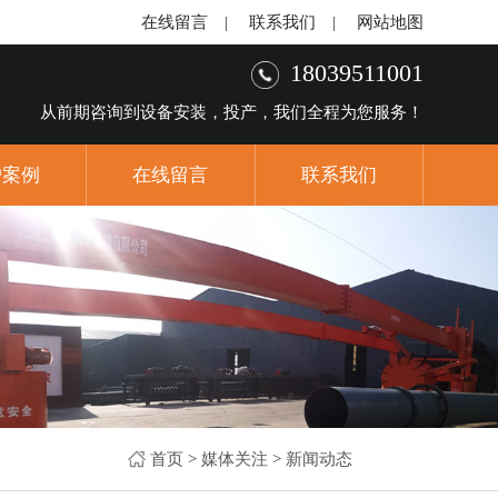
在线留言
|
联系我们
|
网站地图
18039511001
从前期咨询到设备安装，投产，我们全程为您服务！
户案例
在线留言
联系我们
首页
>
媒体关注
>
新闻动态