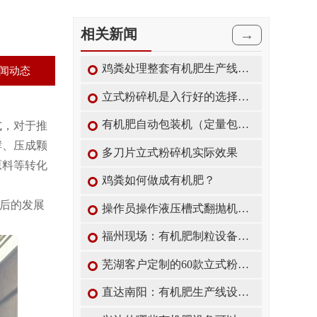
相关新闻
→
鸡粪处理整套有机肥生产线流程
闻动态
立式粉碎机是入行好的选择！投资小
有机肥自动包装机（定量包装秤）有
式，对于推
酵、压成颗
多刀片立式粉碎机实际效果
原料等转化
鸡粪如何做成有机肥？
后的发展
操作员操作液压槽式翻抛机时进行翻
福州现场：有机肥制粒设备，粉碎设
芜湖客户定制的60款立式粉碎机的
直达南阳：有机肥生产线设备有机肥