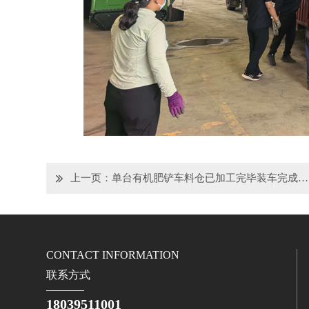
上一页：
单台有机肥铲车料仓已加工完毕装车完成后准备出货
CONTACT INFORMATION
联系方式
18039511001