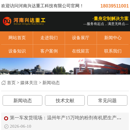
欢迎访问河南兴达重工科技有限公司官网！
18039511001
·量身定制解决方案
—服务有起点，满意无终点—
网站首页
走进我们
设备展厅
新闻中心
设备知识
客户案例
在线留言
联系我们
首页
>
媒体关注
>
新闻动态
新闻动态
技术文献
常见问题
第一车发货现场：温州年产15万吨的粉剂有机肥生产线中有机肥设备准备离厂
2026-06-10