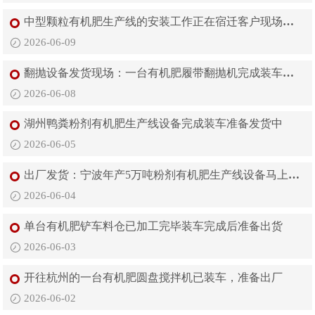
中型颗粒有机肥生产线的安装工作正在宿迁客户现场进行中
2026-06-09
翻抛设备发货现场：一台有机肥履带翻抛机完成装车准备离厂
2026-06-08
湖州鸭粪粉剂有机肥生产线设备完成装车准备发货中
2026-06-05
出厂发货：宁波年产5万吨粉剂有机肥生产线设备马上启航
2026-06-04
单台有机肥铲车料仓已加工完毕装车完成后准备出货
2026-06-03
开往杭州的一台有机肥圆盘搅拌机已装车，准备出厂
2026-06-02