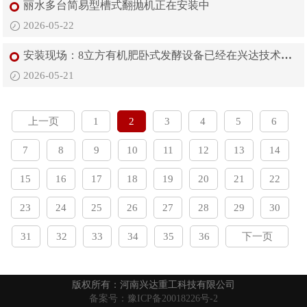
丽水多台简易型槽式翻抛机正在安装中
2026-05-22
安装现场：8立方有机肥卧式发酵设备已经在兴达技术人员的指导下开始安装了
2026-05-21
上一页
1
2
3
4
5
6
7
8
9
10
11
12
13
14
15
16
17
18
19
20
21
22
23
24
25
26
27
28
29
30
31
32
33
34
35
36
下一页
版权所有：河南兴达重工科技有限公司
备案号：豫ICP备20018226号-2