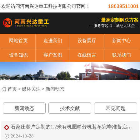
欢迎访问河南兴达重工科技有限公司官网！
18039511001
·量身定制解决方案
—服务有起点，满意无终点—
网站首页
走进我们
设备展厅
新闻中心
设备知识
客户案例
在线留言
联系我们
首页
>
媒体关注
>
新闻动态
新闻动态
技术文献
常见问题
石家庄客户定制的1.2米有机肥筛分机装车完毕准备启航了
2024-10-28